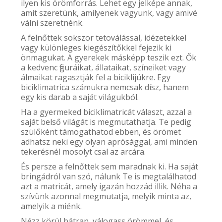
ilyen kis örömforrás. Lehet egy jelképe annak,
amit szeretünk, amilyenek vagyunk, vagy amivé
válni szeretnénk.
A felnőttek sokszor tetoválással, idézetekkel
vagy különleges kiegészítőkkel fejezik ki
önmagukat. A gyerekek másképp teszik ezt. Ők
a kedvenc figuráikat, állataikat, színeiket vagy
álmaikat ragasztják fel a biciklijükre. Egy
biciklimatrica számukra nemcsak dísz, hanem
egy kis darab a saját világukból.
Ha a gyermeked biciklimatricát választ, azzal a
saját belső világát is megmutathatja. Te pedig
szülőként támogathatod ebben, és örömet
adhatsz neki egy olyan aprósággal, ami minden
tekerésnél mosolyt csal az arcára.
És persze a felnőttek sem maradnak ki. Ha saját
bringádról van szó, nálunk Te is megtalálhatod
azt a matricát, amely igazán hozzád illik. Néha a
szívünk azonnal megmutatja, melyik minta az,
amelyik a miénk.
Nézz körül bátran, válogass örömmel, és