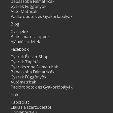
Babaszoba Falmatricák
Gyerek Függönyök
Autó Matricák
Padlórobotok és Gyakorlópályák
Blog
Ovis jelek
Bicikli matrica tippek
Ajándék ötletek
Facebook
Gyerek Ékszer Shop
Gyerek Tapéták
Gyerekszoba Falmatricák
Babaszoba Falmatricák
Gyerek Függönyök
Autómatricák
Padlórobotok és Gyakorlópályák
Fiók
Kapcsolat
Elállás a szerződéstől
Honlaptérkép