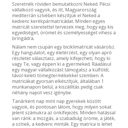
Szeretnék röviden bemutatkozni Neked. Pécsi
vállalkozó vagyok, és itt, Magyarország
mediterrán szívében készítjük el Neked a
kedvenc kerékpármatricádat. Minden egyes
matricát szeretettel tervezek meg, hogy egy kis
egyediséget, örömet és személyességet vihess a
bringádra.
Nálam nem csupán egy biciklimatricát vásárolsz.
Egy hangulatot, egy életérzést, egy olyan apró
részletet választasz, amely kifejezheti, hogy ki
vagy Te, vagy éppen ki a gyermeked. Ráadásul
egy magyar vállalkozást támogatsz a külföldi,
távol-keleti tömegtermékekkel szemben. A
matricákat gyorsan elkészítjük, általában 1
munkanapon belül, a kiszállítás pedig csak
néhány napot vesz igénybe.
Tanárként nap mint nap gyerekek között
vagyok, és pontosan látom, hogy milyen sokat
jelent számukra az önkifejezés. Minden hatással
van ránk: a mozgás, a szabadság öröme, a játék,
a színek, a kedvenc minták. Egy matrica is lehet