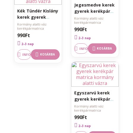
Jegesmedve kerek
Kék Tündér Kislány
gyerek kerékpár
kerek gyerek
matrica kormány
Kormány alatti váz
kerékpármatrica
kerékpár matrica
alatti vázra
Kormány alatti váz
kerékpármatrica
990Ft
kormány alatti
990Ft
vázra
2–3 nap
2–3 nap
INFO
KOSÁRBA
INFO
KOSÁRBA
Egyszarvú kerek
gyerek kerékpár
matrica kormány
Kormány alatti váz
kerékpármatrica
alatti vázra
990Ft
2–3 nap