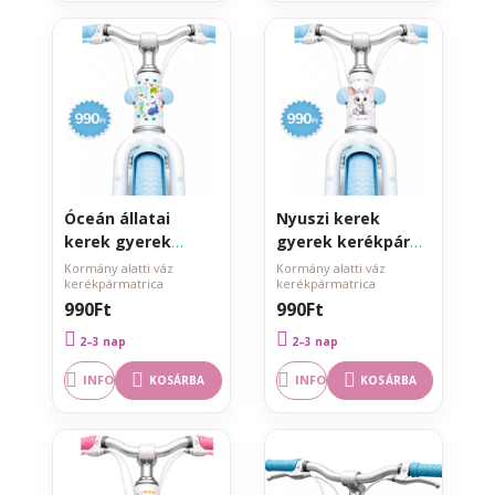
Óceán állatai
Nyuszi kerek
kerek gyerek
gyerek kerékpár
kerékpár matrica
matrica kormány
Kormány alatti váz
Kormány alatti váz
kerékpármatrica
kerékpármatrica
kormány alatti
alatti vázra
990Ft
990Ft
vázra
2–3 nap
2–3 nap
INFO
INFO
KOSÁRBA
KOSÁRBA