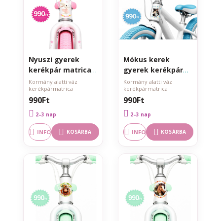
Nyuszi gyerek
Mókus kerek
kerékpár matrica
gyerek kerékpár
kormány alatti
matrica kormány
Kormány alatti váz
Kormány alatti váz
kerékpármatrica
kerékpármatrica
vázra
alatti vázra
990Ft
990Ft
2–3 nap
2–3 nap
INFO
INFO
KOSÁRBA
KOSÁRBA