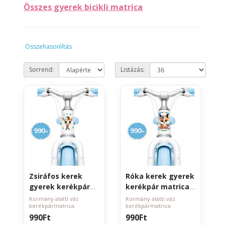
Összes gyerek bicikli matrica
Összehasonlítás
Sorrend:
Listázás:
Zsiráfos kerek
Róka kerek gyerek
gyerek kerékpár
kerékpár matrica
matrica kormány
kormány alatti
Kormány alatti váz
Kormány alatti váz
kerékpármatrica
kerékpármatrica
alatti vázra
vázra
990Ft
990Ft