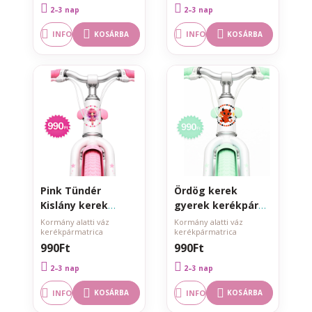
2–3 nap
2–3 nap
INFO
INFO
KOSÁRBA
KOSÁRBA
Pink Tündér
Ördög kerek
Kislány kerek
gyerek kerékpár
gyerek kerékpár
matrica kormány
Kormány alatti váz
Kormány alatti váz
kerékpármatrica
kerékpármatrica
matrica kormány
alatti vázra
990Ft
990Ft
alatti vázra
2–3 nap
2–3 nap
INFO
INFO
KOSÁRBA
KOSÁRBA