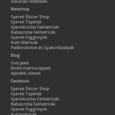
Vásárlási feltételek
Webshop
Gyerek Ékszer Shop
Gyerek Tapéták
Gyerekszoba Falmatricák
Babaszoba Falmatricák
Gyerek Függönyök
Autó Matricák
Padlórobotok és Gyakorlópályák
Blog
Ovis jelek
Bicikli matrica tippek
Ajándék ötletek
Facebook
Gyerek Ékszer Shop
Gyerek Tapéták
Gyerekszoba Falmatricák
Babaszoba Falmatricák
Gyerek Függönyök
Autómatricák