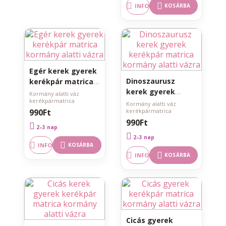
INFO
KOSÁRBA
Egér kerek gyerek
Dinoszaurusz
kerékpár matrica
kerek gyerek
kormány alatti
Kormány alatti váz
kerékpármatrica
kerékpár matrica
vázra
Kormány alatti váz
990Ft
kerékpármatrica
kormány alatti
990Ft
vázra
2–3 nap
2–3 nap
INFO
KOSÁRBA
INFO
KOSÁRBA
Cicás gyerek