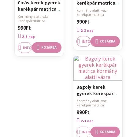
Cicás kerek gyerek
kerékpár matrica
kerékpár matrica
kormány alatti
Kormány alatti váz
kerékpármatrica
kormány alatti
vázra
Kormány alatti váz
kerékpármatrica
990Ft
vázra
990Ft
2–3 nap
2–3 nap
INFO
KOSÁRBA
INFO
KOSÁRBA
Bagoly kerek
gyerek kerékpár
matrica kormány
Kormány alatti váz
kerékpármatrica
alatti vázra
990Ft
2–3 nap
INFO
KOSÁRBA