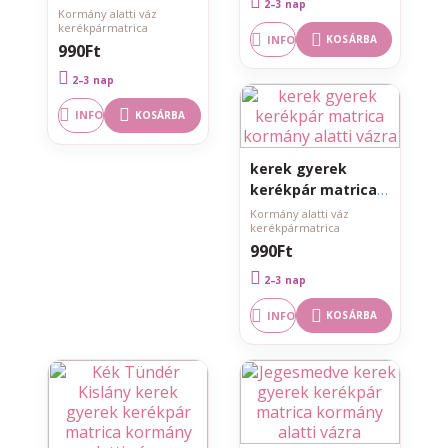
2–3 nap
matrica kormány
Kormány alatti váz
kerékpármatrica
alatti vázra
INFO
KOSÁRBA
990Ft
2–3 nap
INFO
KOSÁRBA
kerek gyerek
kerékpár matrica
kormány alatti
Kormány alatti váz
kerékpármatrica
vázra
990Ft
2–3 nap
INFO
KOSÁRBA