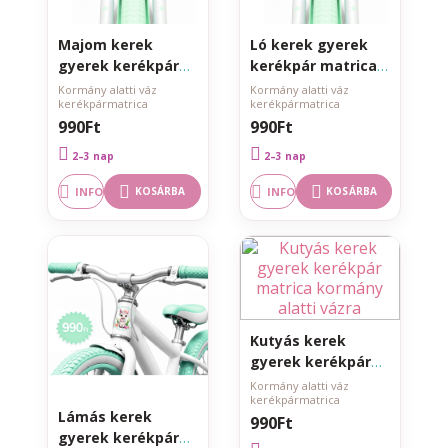
Majom kerek
Ló kerek gyerek
gyerek kerékpár
kerékpár matrica
matrica kormány
kormány alatti
Kormány alatti váz
Kormány alatti váz
kerékpármatrica
kerékpármatrica
alatti vázra
vázra
990Ft
990Ft
2–3 nap
2–3 nap
INFO
INFO
KOSÁRBA
KOSÁRBA
Kutyás kerek
gyerek kerékpár
matrica kormány
Kormány alatti váz
kerékpármatrica
alatti vázra
Lámás kerek
990Ft
gyerek kerékpár