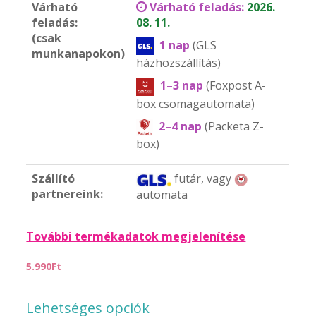
Várható
Várható feladás:
2026.
feladás:
08. 11.
(csak
1 nap
(GLS
munkanapokon)
házhozszállítás)
1–3 nap
(Foxpost A-
box csomagautomata)
2–4 nap
(Packeta Z-
box)
Szállító
futár, vagy
partnereink:
automata
További termékadatok megjelenítése
5.990Ft
Lehetséges opciók