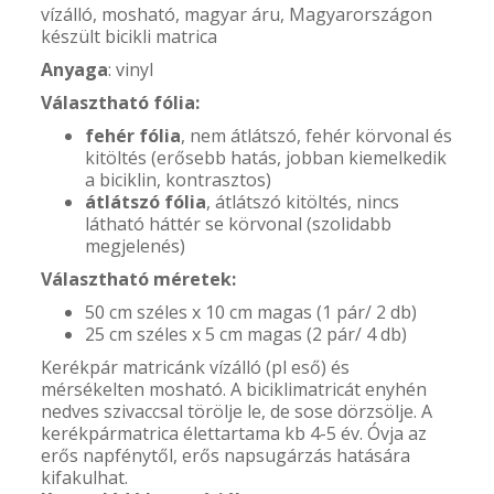
vízálló, mosható, magyar áru, Magyarországon
készült bicikli matrica
Anyaga
: vinyl
Választható fólia:
fehér fólia
, nem átlátszó, fehér körvonal és
kitöltés (erősebb hatás, jobban kiemelkedik
a biciklin, kontrasztos)
átlátszó fólia
, átlátszó kitöltés, nincs
látható háttér se körvonal (szolidabb
megjelenés)
Választható méretek:
50 cm széles x 10 cm magas (1 pár/ 2 db)
25 cm széles x 5 cm magas (2 pár/ 4 db)
Kerékpár matricánk vízálló (pl eső) és
mérsékelten mosható. A biciklimatricát enyhén
nedves szivaccsal törölje le, de sose dörzsölje. A
kerékpármatrica élettartama kb 4-5 év. Óvja az
erős napfénytől, erős napsugárzás hatására
kifakulhat.