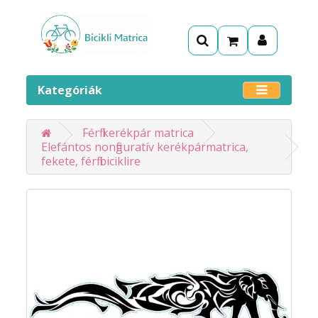
Kategóriák
Férfi kerékpár matrica
Elefántos nonfiguratív kerékpármatrica,
fekete, férfi biciklire