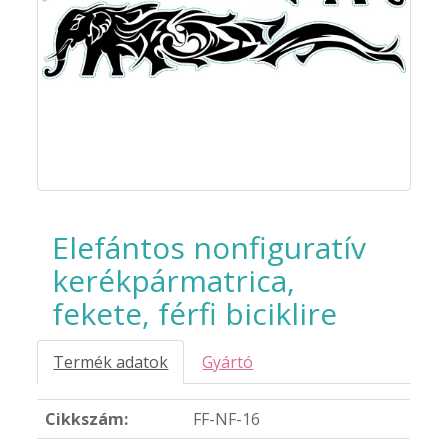
Elefántos nonfiguratív
kerékpármatrica,
fekete, férfi biciklire
Termék adatok
Gyártó
Cikkszám:
FF-NF-16