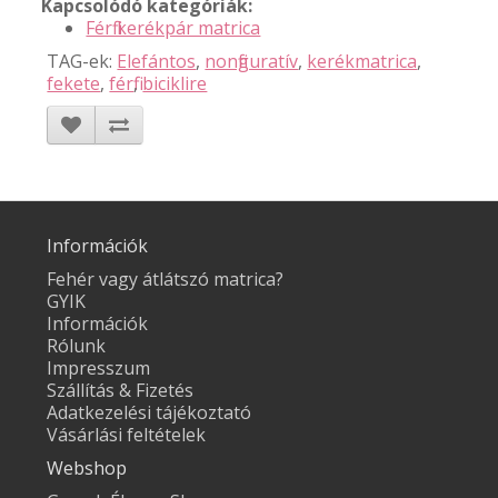
Kapcsolódó kategóriák:
Férfi kerékpár matrica
TAG-ek:
Elefántos
,
nonfiguratív
,
kerékmatrica
,
fekete
,
férfi
,
biciklire
Információk
Fehér vagy átlátszó matrica?
GYIK
Információk
Rólunk
Impresszum
Szállítás & Fizetés
Adatkezelési tájékoztató
Vásárlási feltételek
Webshop