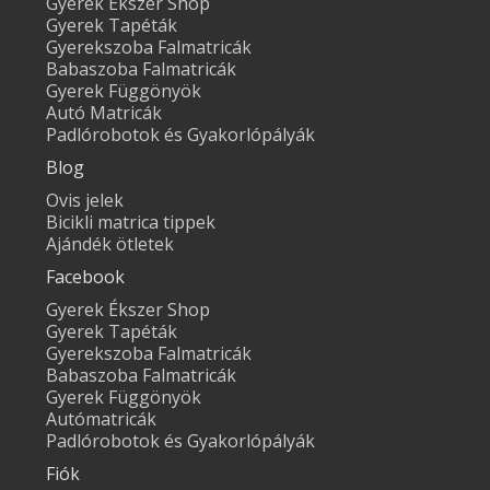
Gyerek Ékszer Shop
Gyerek Tapéták
Gyerekszoba Falmatricák
Babaszoba Falmatricák
Gyerek Függönyök
Autó Matricák
Padlórobotok és Gyakorlópályák
Blog
Ovis jelek
Bicikli matrica tippek
Ajándék ötletek
Facebook
Gyerek Ékszer Shop
Gyerek Tapéták
Gyerekszoba Falmatricák
Babaszoba Falmatricák
Gyerek Függönyök
Autómatricák
Padlórobotok és Gyakorlópályák
Fiók