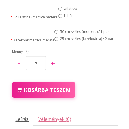
átlátszó
fehér
Fólia színe (matrica háttere)
50 cm széles (motorra) / 1 pár
25 cm széles (kerékpárra) / 2 pár
Kerékpár matrica mérete
Mennyiség
-
+
KOSÁRBA TESZEM
Leírás
Vélemények (0)