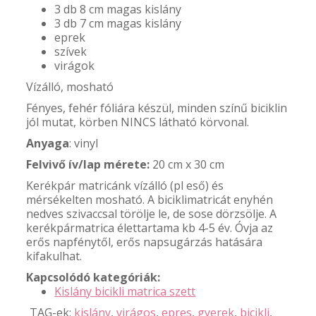
3 db 8 cm magas kislány
3 db 7 cm magas kislány
eprek
szívek
virágok
Vízálló, mosható
Fényes, fehér fóliára készül, minden színű biciklin
jól mutat, körben NINCS látható körvonal.
Anyaga
: vinyl
Felvivő ív/lap mérete:
20 cm x 30 cm
Kerékpár matricánk vízálló (pl eső) és
mérsékelten mosható. A biciklimatricát enyhén
nedves szivaccsal törölje le, de sose dörzsölje. A
kerékpármatrica élettartama kb 4-5 év. Óvja az
erős napfénytől, erős napsugárzás hatására
kifakulhat.
Kapcsolódó kategóriák:
Kislány bicikli matrica szett
TAG-ek:
kislány
,
virágos
,
epres
,
gyerek
,
bicikli
,