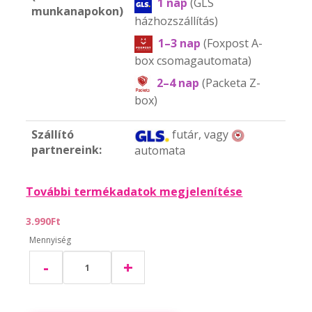
1 nap
(GLS
munkanapokon)
házhozszállítás)
1–3 nap
(Foxpost A-
box csomagautomata)
2–4 nap
(Packeta Z-
box)
Szállító
futár, vagy
partnereink:
automata
További termékadatok megjelenítése
3.990Ft
Mennyiség
-
+