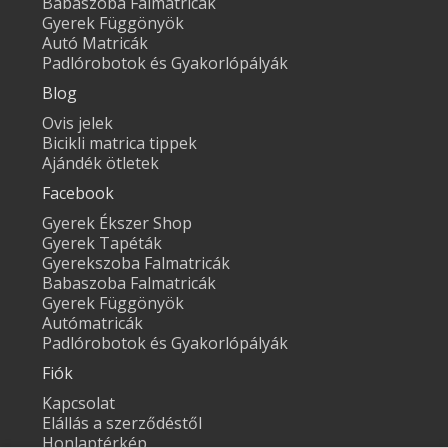
Babaszoba Falmatricák
Gyerek Függönyök
Autó Matricák
Padlórobotok és Gyakorlópályák
Blog
Ovis jelek
Bicikli matrica tippek
Ajándék ötletek
Facebook
Gyerek Ékszer Shop
Gyerek Tapéták
Gyerekszoba Falmatricák
Babaszoba Falmatricák
Gyerek Függönyök
Autómatricák
Padlórobotok és Gyakorlópályák
Fiók
Kapcsolat
Elállás a szerződéstől
Honlaptérkép